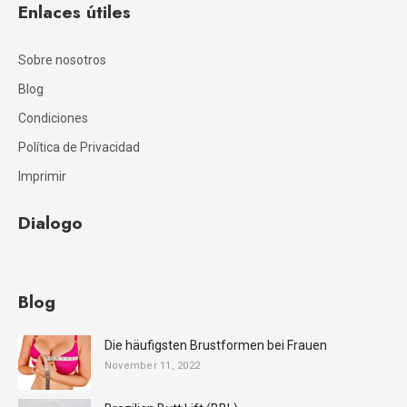
Enlaces útiles
1:16
İlona breast after op interview
Sobre nosotros
3:59
#rgnetic #BBL ( Brasilien Butt Lift) #patienten
Blog
Condiciones
3:26
Haatransplantation_rgnetic_istanbul
Política de Privacidad
Imprimir
1:43
Patients review Jane Hanna 2020
Dialogo
14:59
@rgnetic Patienten Feedback / Patient Feedback of @rgnetic
0:59
Bekomme ich eine Aussehne Kontur an den beinen nach einer #lipödem #fettabsaugung?
Blog
1:26
#Bauchdeckenstraffung nach #Gewichtsverlust und #Schwangerschaft
Die häufigsten Brustformen bei Frauen
November 11, 2022
2:23
Alles zu thema #Liposuktion #Fettabsaugung Wie? Für Wen? Welche Arten von Fettabsaugung gibt es?