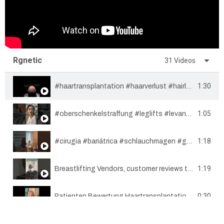
Rgnetic
31 Videos
1:30
#haartransplantation #haarverlust #hairloss #haircut #trasplantedecabello #fue #hairtransplant
1:05
#oberschenkelstraffung #leglifts #levantamientodemuslos
1:18
#cirugia #bariátrica #schlauchmagen #gastricsleeve @rgnetic804 #istanbul #cirurgiabariatrica
1:19
Breastlifting Vendors, customer reviews to customers
0:30
Patienten Bewertung Haartransplantation @rgnetic
1:07
FUE Haartransplantation
Fordern Sie jetzt eine kostenlose Haaranalyse an.