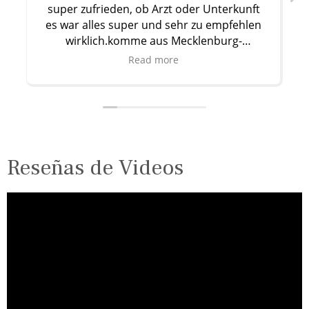
super zufrieden, ob Arzt oder Unterkunft
es war alles super und sehr zu empfehlen
wirklich.komme aus Mecklenburg-
Ha
Vorpommern bei Schwerin.jeder Zeit
gin
Read more
wieder würde ich dort hinfahren.Also
kann
Mädels wenn ihr vorhabt euch die Brust
sup
machen zu lassen dann
die
dort,Preisleistungverhälnis ist auch top.lg
gut
Reseñas de Videos
A
sch