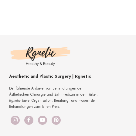
1:34
Anbieterbewertungenvon Kunden für Kunden
2:25
Anbieterbewertungen von Kunden für Kunden
1:24
Haartransplantation Patienten Bewertung Herr Litvan
5:03
Operative Lipödem Behandlung Anbieterbewertungenvon Patienten für Patienten
Aesthetic and Plastic Surgery | Rgnetic
1:17
LIPÖDEM FETTABSAUGUNG MIT VAZER LIPOSUKTION
Der führende Anbieter von Behandlungen der
Ästhetischen Chirurgie und Zahnmedizin in der Türkei.
1:05
#vazer #liposuktion mit Body Shape (Körperformung)
Rgnetic
bietet Organisation, Beratung und modernste
Behandlungen zum fairen Preis.
0:16
9 Symptome zu einem Lipödem #short #youtubeshort
1:06
Bauchstraffung Op