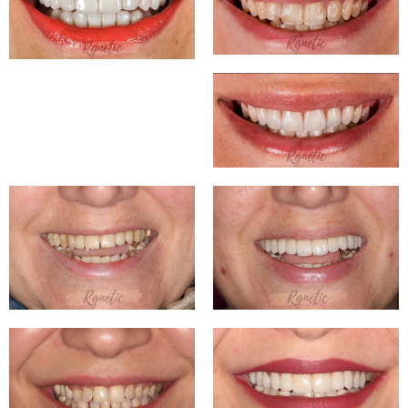
2:25
Anbieterbewertungen von Kunden für Kunden
1:24
Haartransplantation Patienten Bewertung Herr Litvan
5:03
Operative Lipödem Behandlung Anbieterbewertungenvon Patienten für Patienten
1:17
LIPÖDEM FETTABSAUGUNG MIT VAZER LIPOSUKTION
1:05
#vazer #liposuktion mit Body Shape (Körperformung)
0:16
9 Symptome zu einem Lipödem #short #youtubeshort
1:06
Bauchstraffung Op
1:16
İlona breast after op interview
3:59
#rgnetic #BBL ( Brasilien Butt Lift) #patienten