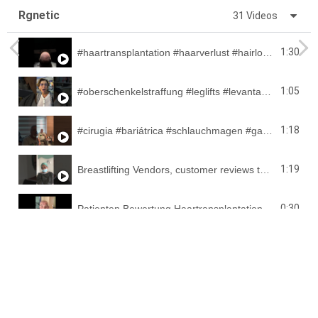
Rgnetic
31 Videos
1:30
#haartransplantation #haarverlust #hairloss #haircut #trasplantedecabello #fue #hairtransplant
1:05
#oberschenkelstraffung #leglifts #levantamientodemuslos
1:18
#cirugia #bariátrica #schlauchmagen #gastricsleeve @rgnetic804 #istanbul #cirurgiabariatrica
1:19
Breastlifting Vendors, customer reviews to customers
0:30
Patienten Bewertung Haartransplantation @rgnetic
1:07
FUE Haartransplantation 👉 Fordern Sie jetzt eine kostenlose Haaranalyse an.
1:07
FUE Haartransplantation Patienten bewertung 👉 Fordern Sie jetzt eine kostenlose Haaranalyse an.