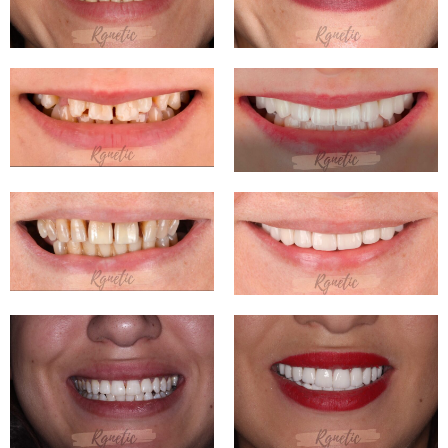
3:26
Haatransplantation_rgnetic_istanbul
1:43
Patients review Jane Hanna 2020
14:59
@rgnetic Patienten Feedback / Patient Feedback of @rgnetic
0:59
Bekomme ich eine Aussehne Kontur an den beinen nach einer #lipödem #fettabsaugung?
1:26
#Bauchdeckenstraffung nach #Gewichtsverlust und #Schwangerschaft
2:23
Alles zu thema #Liposuktion #Fettabsaugung Wie? Für Wen? Welche Arten von Fettabsaugung gibt es?
1:01
Wie erkenne ich Lipödem