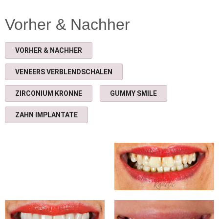
1:06
FUE Haartransplantation Kunden Bewertung 👉 Fordern Sie jetzt eine kostenlose Haaranalyse an.
Vorher & Nachher
0:48
FUE Haartransplantation 👉 Fordern Sie jetzt eine kostenlose Haaranalyse an.
VORHER & NACHHER
1:40
FUE Haartransplantation Istanbul
VENEERS VERBLENDSCHALEN
0:33
Magen OP
ZIRCONIUM KRONNE
GUMMY SMILE
3:27
cirugía bariátrica
ZAHN IMPLANTATE
0:58
Brustvergrößerung Anbieterbewertungenvon Kunden für Kunden
2:40
Hollywood Smile Veneers
1:34
Anbieterbewertungenvon Kunden für Kunden