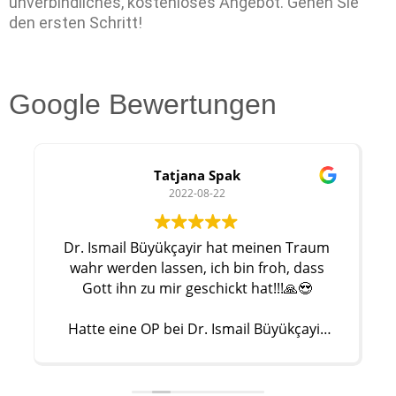
unverbindliches, kostenloses Angebot. Gehen Sie
den ersten Schritt!
Google Bewertungen
Tatjana Spak
2022-08-22
Dr. Ismail Büyükçayir hat meinen Traum
wahr werden lassen, ich bin froh, dass
Gott ihn zu mir geschickt hat!!!🙏😍
Hatte eine OP bei Dr. Ismail Büyükçayir
ging immer zu Dr. Ismail Büyükçayir und
kann ihn nur weiterempfehlen Super Arzt,
super nettes Team und tolle Klinik. Auch