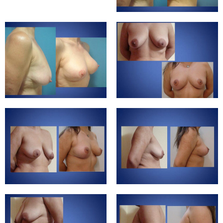
5:03
Operative Lipödem Behandlung Anbieterbewertungenvon Patienten für Patienten
1:17
LIPÖDEM FETTABSAUGUNG MIT VAZER LIPOSUKTION
1:05
#vazer #liposuktion mit Body Shape (Körperformung)
0:16
9 Symptome zu einem Lipödem #short #youtubeshort
1:06
Bauchstraffung Op
1:16
İlona breast after op interview
3:59
#rgnetic #BBL ( Brasilien Butt Lift) #patienten
3:26
Haatransplantation_rgnetic_istanbul