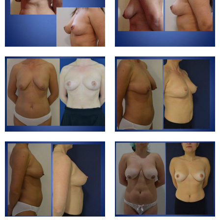
1:43
Patients review Jane Hanna 2020
14:59
@rgnetic Patienten Feedback / Patient Feedback of @rgnetic
0:59
Bekomme ich eine Aussehne Kontur an den beinen nach einer #lipödem #fettabsaugung?
1:26
#Bauchdeckenstraffung nach #Gewichtsverlust und #Schwangerschaft
2:23
Alles zu thema #Liposuktion #Fettabsaugung Wie? Für Wen? Welche Arten von Fettabsaugung gibt es?
1:01
Wie erkenne ich Lipödem