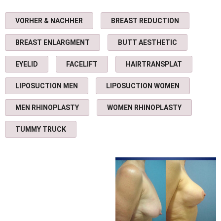
0:48
FUE Haartransplantation 👉 Fordern Sie jetzt eine kostenlose Haaranalyse an.
VORHER & NACHHER
BREAST REDUCTION
1:40
FUE Haartransplantation Istanbul
BREAST ENLARGMENT
BUTT AESTHETIC
0:33
Magen OP
EYELID
FACELIFT
HAIRTRANSPLAT
3:27
cirugía bariátrica
LIPOSUCTION MEN
LIPOSUCTION WOMEN
MEN RHINOPLASTY
WOMEN RHINOPLASTY
0:58
Brustvergrößerung Anbieterbewertungenvon Kunden für Kunden
TUMMY TRUCK
2:40
Hollywood Smile Veneers
1:34
Anbieterbewertungenvon Kunden für Kunden
2:25
Anbieterbewertungen von Kunden für Kunden
1:24
Haartransplantation Patienten Bewertung Herr Litvan