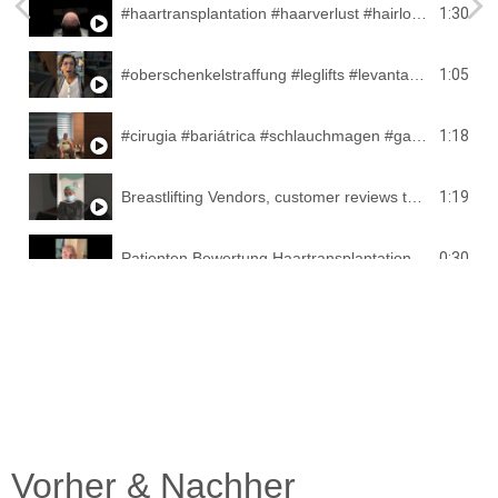
1:30
#haartransplantation #haarverlust #hairloss #haircut #trasplantedecabello #fue #hairtransplant
1:05
#oberschenkelstraffung #leglifts #levantamientodemuslos
1:18
#cirugia #bariátrica #schlauchmagen #gastricsleeve @rgnetic804 #istanbul #cirurgiabariatrica
1:19
Breastlifting Vendors, customer reviews to customers
0:30
Patienten Bewertung Haartransplantation @rgnetic
1:07
FUE Haartransplantation 👉 Fordern Sie jetzt eine kostenlose Haaranalyse an.
1:07
FUE Haartransplantation Patienten bewertung 👉 Fordern Sie jetzt eine kostenlose Haaranalyse an.
1:06
FUE Haartransplantation Kunden Bewertung 👉 Fordern Sie jetzt eine kostenlose Haaranalyse an.
Vorher & Nachher