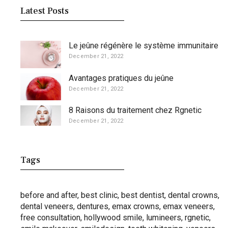
Latest Posts
Le jeûne régénère le système immunitaire
December 21, 2022
Avantages pratiques du jeûne
December 21, 2022
8 Raisons du traitement chez Rgnetic
December 21, 2022
Tags
before and after
,
best clinic
,
best dentist
,
dental crowns
,
dental veneers
,
dentures
,
emax crowns
,
emax veneers
,
free consultation
,
hollywood smile
,
lumineers
,
rgnetic
,