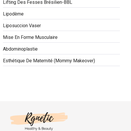
Lifting Des Fesses Brésilien-BBL
0:16
9 Symptome zu einem Lipödem #short #youtubeshort
Lipodème
1:06
Bauchstraffung Op
Liposuccion Vaser
1:16
İlona breast after op interview
Mise En Forme Musculaire
Abdominoplastie
3:59
#rgnetic #BBL ( Brasilien Butt Lift) #patienten
Esthétique De Maternité (Mommy Makeover)
3:26
Haatransplantation_rgnetic_istanbul
1:43
Patients review Jane Hanna 2020
14:59
@rgnetic Patienten Feedback / Patient Feedback of @rgnetic
0:59
Bekomme ich eine Aussehne Kontur an den beinen nach einer #lipödem #fettabsaugung?