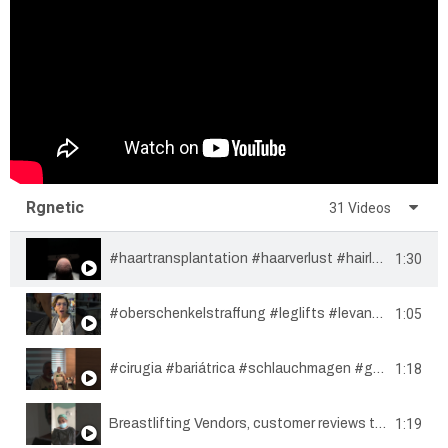
Rgnetic
31 Videos
1:30
#haartransplantation #haarverlust #hairloss #haircut #trasplantedecabello #fue #hairtransplant
1:05
#oberschenkelstraffung #leglifts #levantamientodemuslos
1:18
#cirugia #bariátrica #schlauchmagen #gastricsleeve @rgnetic804 #istanbul #cirurgiabariatrica
1:19
Breastlifting Vendors, customer reviews to customers