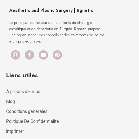
1:26
#Bauchdeckenstraffung nach #Gewichtsverlust und #Schwangerschaft
Aesthetic and Plastic Surgery | Rgnetic
2:23
Alles zu thema #Liposuktion #Fettabsaugung Wie? Für Wen? Welche Arten von Fettabsaugung gibt es?
Le principal fournisseur de traitements de chirurgie
esthétique et de dentisterie en Turquie. Rgnetic propose
une organisation, des conseils et des traitements de pointe
1:01
Wie erkenne ich Lipödem
à un prix équitable.
Liens utiles
À propos de nous
Blog
Conditions générales
Politique De Confidentialité
Imprimer