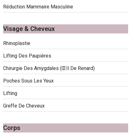
Réduction Mammaire Masculine
0:58
Brustvergrößerung Anbieterbewertungenvon Kunden für Kunden
2:40
Hollywood Smile Veneers
Visage & Cheveux
1:34
Anbieterbewertungenvon Kunden für Kunden
Rhinoplastie
Lifting Des Paupières
2:25
Anbieterbewertungen von Kunden für Kunden
Chirurgie Des Amygdales (œIl De Renard)
1:24
Haartransplantation Patienten Bewertung Herr Litvan
Poches Sous Les Yeux
Lifting
5:03
Operative Lipödem Behandlung Anbieterbewertungenvon Patienten für Patienten
Greffe De Cheveux
1:17
LIPÖDEM FETTABSAUGUNG MIT VAZER LIPOSUKTION
Corps
1:05
#vazer #liposuktion mit Body Shape (Körperformung)