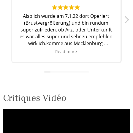
Also ich wurde am 7.1.22 dort Operiert
Dr.
(Brustvergrößerung) und bin rundum
wah
super zufrieden, ob Arzt oder Unterkunft
G
es war alles super und sehr zu empfehlen
wirklich.komme aus Mecklenburg-
Hat
Vorpommern bei Schwerin.jeder Zeit
ging
Read more
wieder würde ich dort hinfahren.Also
kann
Mädels wenn ihr vorhabt euch die Brust
supe
machen zu lassen dann
die
dort,Preisleistungverhälnis ist auch top.lg
gut.
Critiques Vidéo
Au
sch