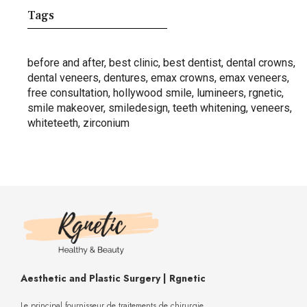
Tags
before and after
,
best clinic
,
best dentist
,
dental crowns
,
dental veneers
,
dentures
,
emax crowns
,
emax veneers
,
free consultation
,
hollywood smile
,
lumineers
,
rgnetic
,
smile makeover
,
smiledesign
,
teeth whitening
,
veneers
,
whiteteeth
,
zirconium
Aesthetic and Plastic Surgery | Rgnetic
Le principal fournisseur de traitements de chirurgie