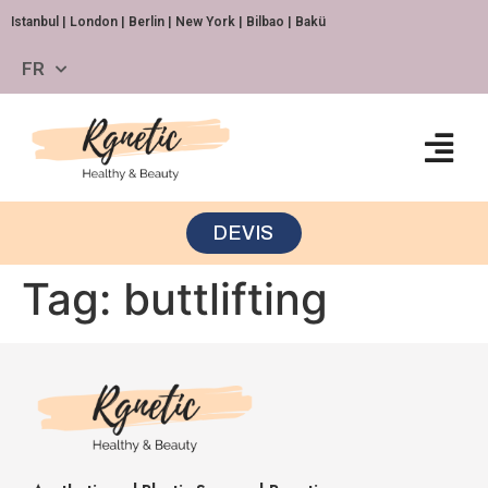
Istanbul | London | Berlin | New York | Bilbao | Bakü
FR
DEVIS
Tag:
buttlifting