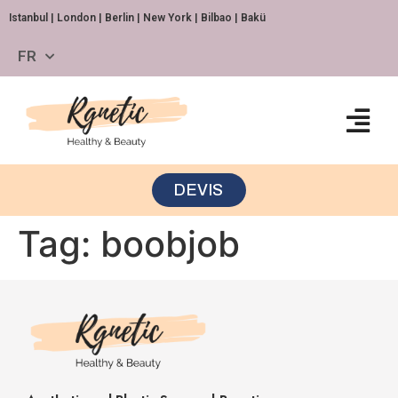
Istanbul | London | Berlin | New York | Bilbao | Bakü
FR
DEVIS
Tag:
boobjob